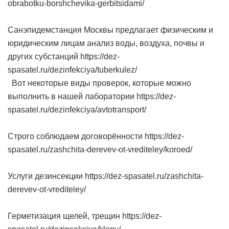
obrabotku-borshchevika-gerbitsidami/
Санэпидемстанция Москвы предлагает физическим и
юридическим лицам анализ воды, воздуха, почвы и
других субстанций https://dez-
spasatel.ru/dezinfekciya/tuberkulez/
Вот некоторые виды проверок, которые можно
выполнить в нашей лаборатории https://dez-
spasatel.ru/dezinfekciya/avtotransport/
Строго соблюдаем договорённости https://dez-
spasatel.ru/zashchita-derevev-ot-vrediteley/koroed/
Услуги дезинсекции https://dez-spasatel.ru/zashchita-
derevev-ot-vrediteley/
Герметизация щелей, трещин https://dez-