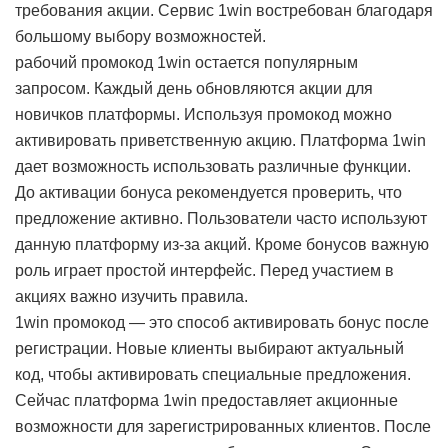
требования акции. Сервис 1win востребован благодаря
большому выбору возможностей.
рабочий промокод 1win остается популярным
запросом. Каждый день обновляются акции для
новичков платформы. Используя промокод можно
активировать приветственную акцию. Платформа 1win
дает возможность использовать различные функции.
До активации бонуса рекомендуется проверить, что
предложение активно. Пользователи часто используют
данную платформу из-за акций. Кроме бонусов важную
роль играет простой интерфейс. Перед участием в
акциях важно изучить правила.
1win промокод — это способ активировать бонус после
регистрации. Новые клиенты выбирают актуальный
код, чтобы активировать специальные предложения.
Сейчас платформа 1win предоставляет акционные
возможности для зарегистрированных клиентов. После