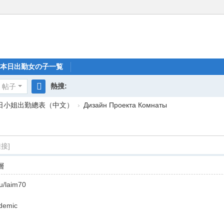
本日出勤女の子一覧
熱搜:
帖子
搜
每日小姐出勤總表（中文）
›
Дизайн Проекта Комнаты
索
接]
層
u/laim70
ademic