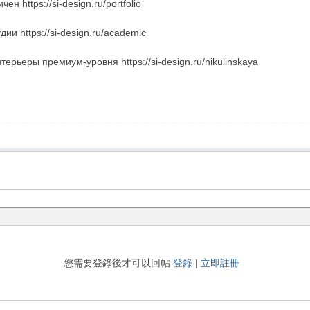
 https://si-design.ru/portfolio
ии https://si-design.ru/academic
ерьеры премиум-уровня https://si-design.ru/nikulinskaya
您需要登錄後才可以回帖
登錄
|
立即註冊