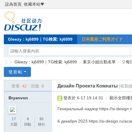
設為首頁
收藏本站💗
Gleezy：kj6899｜TG検索: kj6899
日本風俗ご利用ガイド
»
Gleezy：kj6899｜TG検索: kj6899
›
東京小姐出勤名單
›
🎈
Gl
發新帖
ee
Дизайн Проекта Комнаты
查看:
42
|
回復:
0
[複製鏈
zy
：
Bryanvon
發表於 6-17 19:14:31
|
顯示全部樓
kj
Генеральный надзор https://si-design.r
68
17
9
95
6 декабря 2023 https://si-design.ru/ac
99
主題
回帖
積分
｜