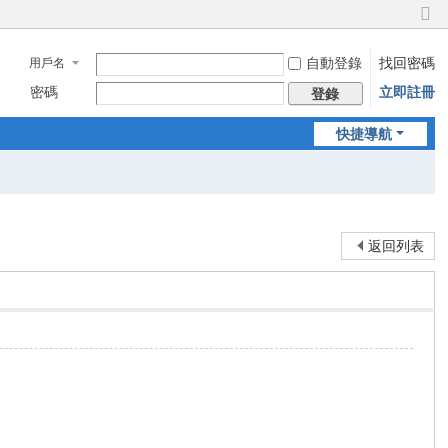
切
換
自動登錄
找回密碼
用戶名
到
窄
密碼
立即註冊
登錄
版
快捷導航
返回列表