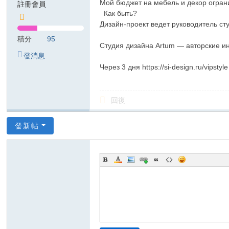
Мой бюджет на мебель и декор ограничен
註冊會員
T
Как быть?
Дизайн-проект ведет руководитель студ
G
積分
95
検
Студия дизайна Artum — авторские инт
發消息
索
Через 3 дня https://si-design.ru/vipstyle
：
kj
回復
68
99
發新帖
美
紗
ジ
ャ
パ
ン
風