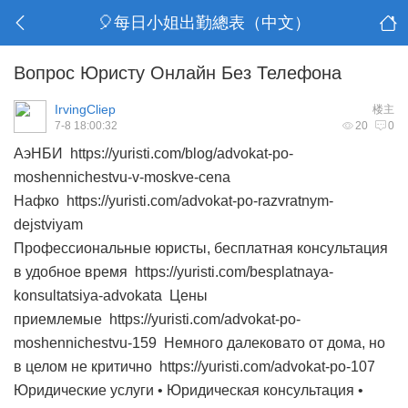
🎈每日小姐出勤總表（中文）
Вопрос Юристу Онлайн Без Телефона
IrvingCliep
楼主
7-8 18:00:32
20
0
АэНБИ https://yuristi.com/blog/advokat-po-
moshennichestvu-v-moskve-cena
Нафко https://yuristi.com/advokat-po-razvratnym-
dejstviyam
Профессиональные юристы, бесплатная консультация
в удобное время https://yuristi.com/besplatnaya-
konsultatsiya-advokata Цены
приемлемые https://yuristi.com/advokat-po-
moshennichestvu-159 Немного далековато от дома, но
в целом не критично https://yuristi.com/advokat-po-107
Юридические услуги • Юридическая консультация •