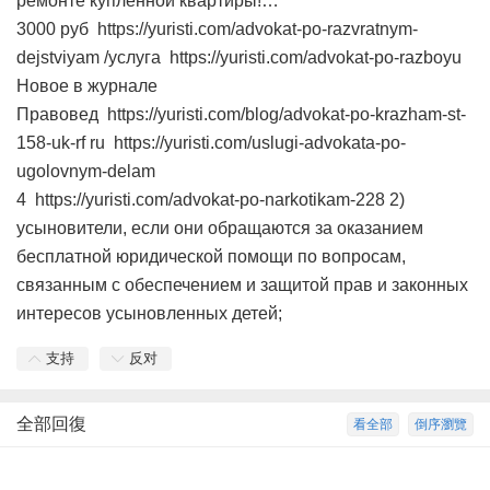
ремонте купленной квартиры!…
3000 руб https://yuristi.com/advokat-po-razvratnym-
dejstviyam /услуга https://yuristi.com/advokat-po-razboyu
Новое в журнале
Правовед https://yuristi.com/blog/advokat-po-krazham-st-
158-uk-rf ru https://yuristi.com/uslugi-advokata-po-
ugolovnym-delam
4 https://yuristi.com/advokat-po-narkotikam-228 2)
усыновители, если они обращаются за оказанием
бесплатной юридической помощи по вопросам,
связанным с обеспечением и защитой прав и законных
интересов усыновленных детей;
支持
反对
全部回復
看全部
倒序瀏覽