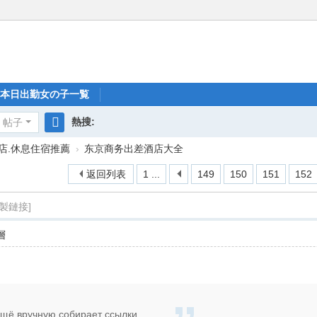
本日出勤女の子一覧
熱搜:
帖子
搜
飯店.休息住宿推薦
›
东京商务出差酒店大全
索
返回列表
1 ...
149
150
151
152
複製鏈接]
層
 ещё вручную собирает ссылки ...