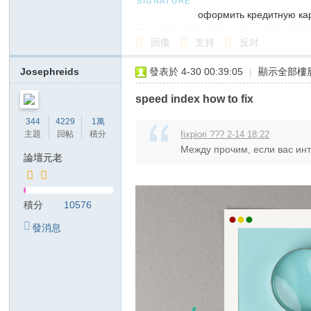
оформить кредитную ка
回復
支持
反对
Josephreids
發表於 4-30 00:39:05
|
顯示全部樓
speed index how to fix
344
4229
1萬
主題
回帖
積分
fixpiori ??? 2-14 18:22
Между прочим, если вас инт
論壇元老
積分
10576
發消息