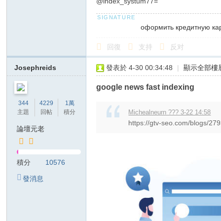
@index_systum77=
оформить кредитную ка
回復
支持
反对
Josephreids
發表於 4-30 00:34:48
|
顯示全部樓
google news fast indexing
344
4229
1萬
主題
回帖
積分
Michealneurn ??? 3-22 14:58
https://gtv-seo.com/bl
論壇元老
積分
10576
發消息