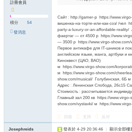
註冊會員
T
G
Сайт : http://gamer-p https://www.vir
積分
54
вишенка-на-торте-или-как-соз/ /чел htt
検
party-a-luxury-or-an-affordable-realit
發消息
索
фаертаг — от 4500 р https://www.virg
：
— 3500 р https://www.virgo-show.com/
Первое антикафе для IT-шников и пок
kj
английском языке, манга, артбуки и к
68
Киноквест (ЦАО, ВАО)
99
м https://www.virgo-show.com/korporat
м https://www.virgo-show.com/cheerlea
美
show.com/musical/ Голубинская, 6Б м
紗
Адрес : Ленинская Слобода, 26с15 Сайт
Стоимость : рассчитывается индивидуаль
ジ
Главный зал 200 кв https://www.virgo-
ャ
show.com/vystavki/ м https://www.vir
パ
回復
支持
反对
ン
風
Josephreids
發表於 4-29 20:36:46
|
顯示全部樓