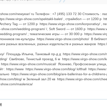
go-show.com/newyear/ ru Телефон : +7 (495) 133 72 30 Стоимость : л
ps://www.virgo-show.com/spektakli-balet/ , страйкбол — от 1200 р http
y/ Archery Tag — от 1200 р https://www.virgo-show.com/korporativy/ , 
o-show.com/wedding-program/ /, Soft Sword — от 1600 р https://www.
wedding-program/ ; тематические игры — от 30 000 р https://www.vi
лонников гик-культуры https://www.virgo-show.com/photo/ В библио
ниги разных вселенных, разных издательств и разных жанров https:
ivy/ Площадь Ильича, Танковый пр-д д https://www.virgo-show.com/n
ding/ Свиблово, Тенистый проезд, 6 м https://www.virgo-show.com/ko
 https://www.virgo-show.com/musical/ Ясенево, Профсоюзная улица,
 : https://www https://www.virgo-show.com/blog/ lofthall https://www
но https://www.virgo-show.com/blog/are-ballerinas-for-a-childrens-pa
show.com/blog/ м Зеленый зал 20 кв https://www.virgo-show.com/cheer
go-show.com/maslenica/
層