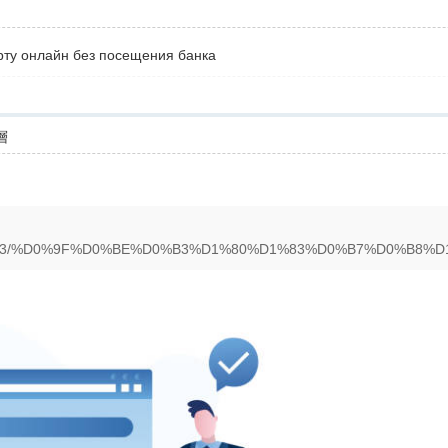
рту онлайн без посещения банка
層
ogs/2793/%D0%9F%D0%BE%D0%B3%D1%80%D1%83%D0%B7%D0%B8%