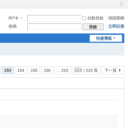
切
換
自動登錄
找回密碼
用戶名
到
窄
密碼
立即註冊
登錄
版
快捷導航
153
154
155
156
... 210
/ 210 頁
下一頁