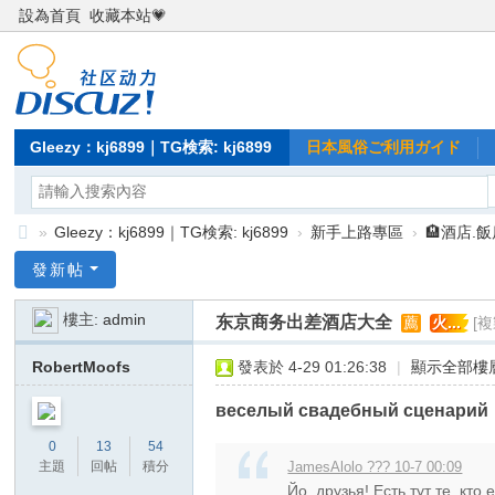
設為首頁
收藏本站💗
Gleezy：kj6899｜TG検索: kj6899
日本風俗ご利用ガイド
»
Gleezy：kj6899｜TG検索: kj6899
›
新手上路專區
›
🏨酒店.
Gl
發新帖
ee
樓主:
admin
东京商务出差酒店大全
薦
火...
[
zy
：
RobertMoofs
發表於 4-29 01:26:38
|
顯示全部樓
kj
веселый свадебный сценарий
68
0
13
54
99
主題
回帖
積分
JamesAlolo ??? 10-7 00:09
｜
Йо, друзья! Есть тут те, кто