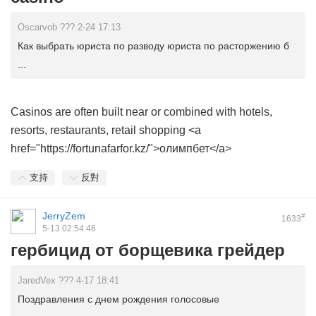
Oscarvob ??? 2-24 17:13
Как выбрать юриста по разводу юриста по расторжению б
...
Casinos are often built near or combined with hotels,
resorts, restaurants, retail shopping <a
href="https://fortunafarfor.kz/">олимпбет</a>
支持
反對
JerryZem
#
1633
5-13 02:54:46
гербицид от борщевика грейдер
JaredVex ??? 4-17 18:41
Поздравления с днем рождения голосовые