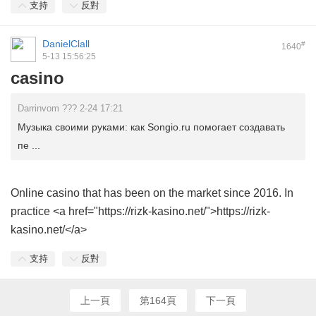
支持
反對
DanielClall
#
1640
5-13 15:56:25
casino
Darrinvom ??? 2-24 17:21
Музыка своими руками: как Songio.ru помогает создавать
пе ...
Online casino that has been on the market since 2016. In
practice <a href="https://rizk-kasino.net/">https://rizk-
kasino.net/</a>
支持
反對
上一頁
第164頁
下一頁