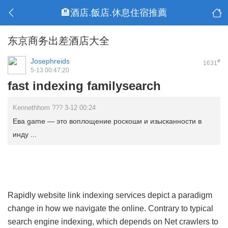
🏨酒店.飯店.休息住宿推薦
东京商务出差酒店大全
Josephreids
#
1631
5-13 00:47:20
fast indexing familysearch
Kennethhom ??? 3-12 00:24
Ева game — это воплощение роскоши и изысканности в
инду ...
Rapidly website link indexing services depict a paradigm
change in how we navigate the online. Contrary to typical
search engine indexing, which depends on Net crawlers to