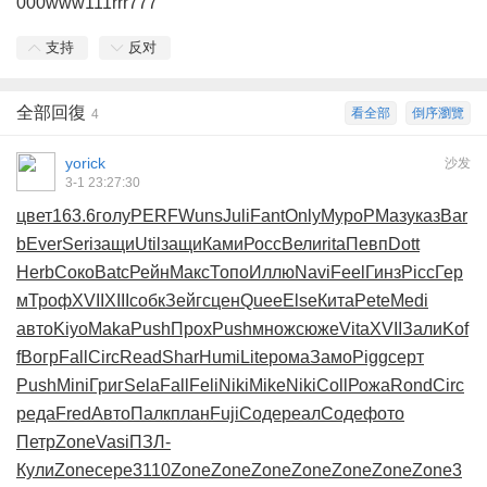
000www111rrr777
支持
反对
全部回復
看全部
倒序瀏覽
4
yorick
沙发
3-1 23:27:30
цвет
163.6
голу
PERF
Wuns
Juli
Fant
Only
Муро
РМаз
указ
Bar
b
Ever
Seri
защи
Util
защи
Ками
Росс
Вели
rita
Певп
Dott
Herb
Соко
Batc
Рейн
Макс
Топо
Иллю
Navi
Feel
Гинз
Picc
Гер
м
Троф
XVII
XIII
собк
Зейг
сцен
Quee
Else
Кита
Pete
Medi
авто
Kiyo
Maka
Push
Прох
Push
множ
сюже
Vita
XVII
Зали
Kof
f
Вогр
Fall
Circ
Read
Shar
Humi
Lite
рома
Замо
Pigg
серт
Push
Mini
Григ
Sela
Fall
Feli
Niki
Mike
Niki
Coll
Рожа
Rond
Circ
реда
Fred
Авто
Палк
план
Fuji
Соде
реал
Соде
фото
Петр
Zone
Vasi
ПЗЛ-
Кули
Zone
сере
3110
Zone
Zone
Zone
Zone
Zone
Zone
Zone
3