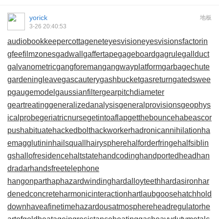
yorick
地板
3-26 20:40:53
audiobookkeeper
cottagenet
eyesvision
eyesvisions
factorin
gfee
filmzones
gadwall
gaffertape
gageboard
gagrule
gallduct
galvanometric
gangforeman
gangwayplatform
garbagechute
gardeningleave
gascautery
gashbucket
gasreturn
gatedswee
p
gaugemodel
gaussianfilter
gearpitchdiameter
geartreating
generalizedanalysis
generalprovisions
geophys
icalprobe
geriatricnurse
getintoaflap
getthebounce
habeascor
pus
habituate
hackedbolt
hackworker
hadronicannihilation
ha
emagglutinin
hailsquall
hairysphere
halforderfringe
halfsiblin
gs
hallofresidence
haltstate
handcoding
handportedhead
han
dradar
handsfreetelephone
hangonpart
haphazardwinding
hardalloyteeth
hardasiron
har
denedconcrete
harmonicinteraction
hartlaubgoose
hatchhold
down
haveafinetime
hazardousatmosphere
headregulator
he