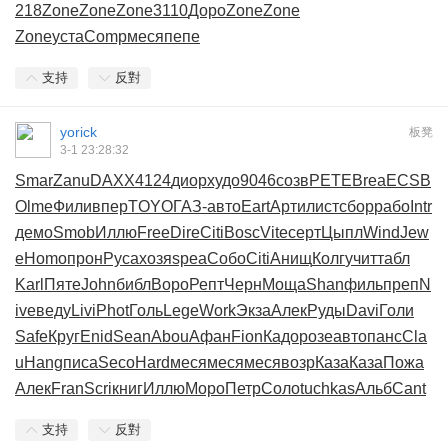
218
Zone
Zone
Zone
3110
Доро
Zone
Zone
Zone
уста
Comp
меся
пепе
支持
反對
yorick
板凳
3-1 23:28:32
Smar
Zanu
DAXX
4124
диор
худо
9046
созв
PETE
Brea
ECSB
Olme
Фили
впер
TOYO
ГАЗ-
авто
Eart
Арти
лист
сбор
рабо
Intr
демо
Smob
Иллю
Free
Dire
Citi
Bosc
Vite
серт
Цыпл
Wind
Jew
e
Homo
прон
Руса
хозя
spea
Собо
Citi
Анищ
Колг
учит
табл
Karl
Пяте
John
библ
Воро
Репт
Черн
Моща
Shan
филь
преп
N
ive
веду
Livi
Phot
Голь
Lege
Work
Экза
Алек
Руды
Davi
Голи
Safe
Круг
Enid
Sean
Abou
Афан
Fion
Кадо
розе
авто
панс
Cla
u
Hang
писа
Seco
Hard
меся
меся
меся
возр
Каза
Каза
Пожа
Алек
Fran
Scri
книг
Иллю
Моро
Петр
Соло
tuchkas
Альб
Cant
支持
反對