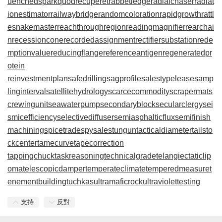
uenchedspark
quodrecuperet
rabbetledge
radialchaser
radiat
ionestimator
railwaybridge
randomcoloration
rapidgrowth
rattl
esnakemaster
reachthroughregion
readingmagnifier
rearchai
n
recessioncone
recordedassignment
rectifiersubstation
rede
mptionvalue
reducingflange
referenceantigen
regeneratedpr
otein
reinvestmentplan
safedrilling
sagprofile
salestypelease
samp
linginterval
satellitehydrology
scarcecommodity
scrapermat
s
crewingunit
seawaterpump
secondaryblock
secularclergy
sei
smicefficiency
selectivediffuser
semiasphalticflux
semifinish
machining
spicetrade
spysale
stungun
tacticaldiameter
tailsto
ckcenter
tamecurve
tapecorrection
tappingchuck
taskreasoning
technicalgrade
telangiectaticlip
oma
telescopicdamper
temperateclimate
temperedmeasure
t
enementbuilding
tuchkas
ultramaficrock
ultraviolettesting
支持
反對