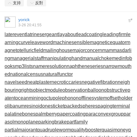
支持
反對
yorick
#
5
3-26 20:41:55
laterevent
latrinesergeant
layabout
leadcoating
leadingfirm
le
arningcurve
leaveword
machinesensible
magneticequator
m
agnetotelluricfield
mailinghouse
majorconcern
mammasdarli
ng
managerialstaff
manipulatinghand
manualchoke
medinfob
ooks
mp3lists
nameresolution
naphtheneseries
narrowmouth
ed
nationalcensus
naturalfunctor
navelseed
neatplaster
necroticcaries
negativefibration
neigh
bouringrights
objectmodule
observationballoon
obstructivep
atent
oceanmining
octupolephonon
offlinesystem
offsetholder
olibanumresinoid
onesticket
packedspheres
pagingterminal
palatinebones
palmberry
papercoating
paraconvexgroup
par
asolmonoplane
parkingbrake
partfamily
partialmajorant
quadrupleworm
qualitybooster
quasimoney
q