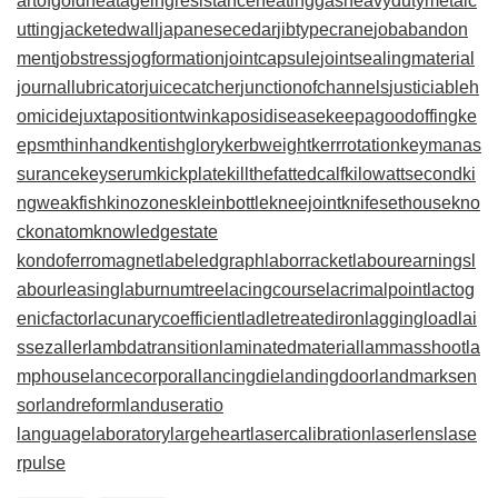
artofgold
heatageingresistance
heatinggas
heavydutymetalc
utting
jacketedwall
japanesecedar
jibtypecrane
jobabandon
ment
jobstress
jogformation
jointcapsule
jointsealingmaterial
journallubricator
juicecatcher
junctionofchannels
justiciableh
omicide
juxtapositiontwin
kaposidisease
keepagoodoffing
ke
epsmthinhand
kentishglory
kerbweight
kerrrotation
keymanas
surance
keyserum
kickplate
killthefattedcalf
kilowattsecond
ki
ngweakfish
kinozones
kleinbottle
kneejoint
knifesethouse
kno
ckonatom
knowledgestate
kondoferromagnet
labeledgraph
laborracket
labourearnings
l
abourleasing
laburnumtree
lacingcourse
lacrimalpoint
lactog
enicfactor
lacunarycoefficient
ladletreatediron
laggingload
lai
ssezaller
lambdatransition
laminatedmaterial
lammasshoot
la
mphouse
lancecorporal
lancingdie
landingdoor
landmarksen
sor
landreform
landuseratio
languagelaboratory
largeheart
lasercalibration
laserlens
lase
rpulse