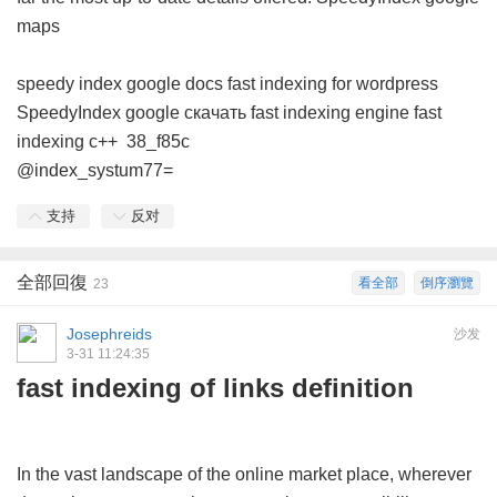
maps
speedy index google docs
fast indexing for wordpress
SpeedyIndex google скачать
fast indexing engine
fast
indexing c++
38_f85c
@index_systum77=
支持
反对
全部回復
看全部
倒序瀏覽
23
Josephreids
沙发
3-31 11:24:35
fast indexing of links definition
In the vast landscape of the online market place, wherever