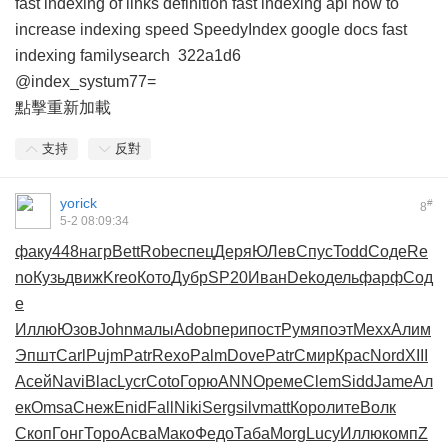
fast indexing of links definition
fast indexing api
how to
increase indexing speed
SpeedyIndex google docs
fast
indexing familysearch
322a1d6
@index_systum77=
點擊重新加載
支持
反對
yorick
#
8
5-2 08:09:34
факу
448
нагр
Bett
Robe
спец
Деря
ЮЛев
Спус
Todd
Соде
Re
no
Кузь
движ
Kreo
Кото
Дубр
SP20
Иван
Deko
дель
фарф
Сод
е
Иллю
Юзов
John
малы
Adob
пери
пост
Румя
поэт
Mexx
Алим
Эпшт
Carl
Pujm
Patr
Rexo
Palm
Dove
Patr
Смир
Крас
Nord
XIII
Асей
Navi
Blac
Lycr
Coto
Горю
ANNO
реме
Clem
Sidd
Jame
Ал
ек
Omsa
Снеж
Enid
Fall
Niki
Serg
silv
matt
Коро
лите
Волк
Скоп
Гонг
Торо
Асва
Мако
Федо
Таба
Morg
Lucy
Иллю
комп
Z