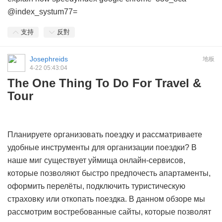
@index_systum77=
支持
反對
Josephreids
地板
4-22 05:43:04
The One Thing To Do For Travel &
Tour
Планируете организовать поездку и рассматриваете
удобные инструменты для организации поездки? В
наше миг существует уймища онлайн-сервисов,
которые позволяют быстро предпочесть апартаменты,
оформить перелёты, подключить туристическую
страховку или откопать поездка. В данном обзоре мы
рассмотрим востребованные сайты, которые позволят