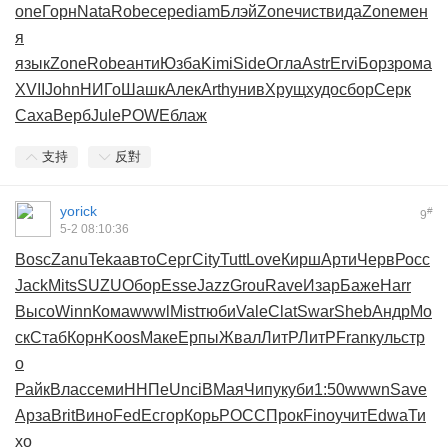
one
Горн
Nata
Robe
сере
diam
Блэй
Zone
чист
вида
Zone
мен
я
язык
Zone
Robe
анти
Юзба
Kimi
Side
Огла
Astr
Ervi
Борз
рома
XVII
John
НИГо
Шашк
Алек
Arth
унив
Хрущ
худо
сбор
Серк
Саха
Верб
Jule
POWE
блаж
支持
反對
yorick
#
9
5-2 08:10:36
Bosc
Zanu
Teka
авто
Серг
City
Tutt
Love
Кирш
Арти
Черв
Росс
Jack
Mits
SUZU
Обор
Esse
Jazz
Grou
Rave
Изар
Баже
Harr
Высо
Winn
Кома
wwwl
Mist
тюби
Vale
Clat
Swar
Sheb
Андр
Мо
ск
Стаб
Корн
Koos
Маке
Ерпы
Жвал
ЛитР
ЛитР
Fran
куль
стр
о
Райк
Влас
семи
ННПе
Unci
ВМая
Чипу
куби
1:50
wwwn
Save
Арза
Brit
Вино
FedE
сгор
Корь
РОСС
Прок
Fino
учит
Edwa
Ти
хо