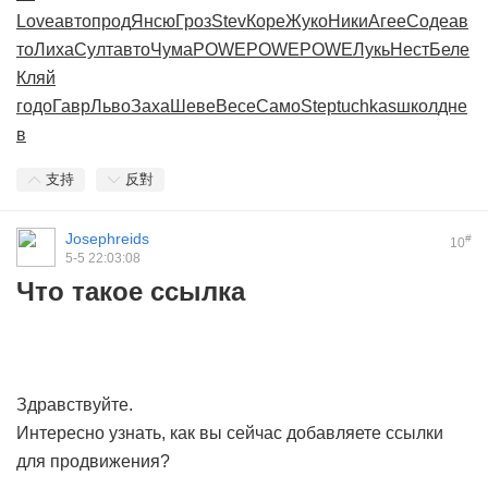
Love
авто
прод
Янсю
Гроз
Stev
Коре
Жуко
Ники
Агее
Соде
ав
то
Лиха
Султ
авто
Чума
POWE
POWE
POWE
Лукь
Нест
Беле
Кляй
годо
Гавр
Льво
Заха
Шеве
Весе
Само
Step
tuchkas
школ
дне
в
支持
反對
Josephreids
#
10
5-5 22:03:08
Что такое ссылка
Здравствуйте.
Интересно узнать, как вы сейчас добавляете ссылки
для продвижения?