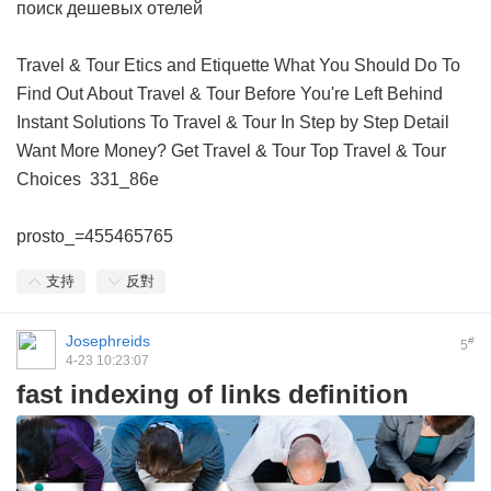
поиск дешевых отелей
Travel & Tour Etics and Etiquette
What You Should Do To
Find Out About Travel & Tour Before You're Left Behind
Instant Solutions To Travel & Tour In Step by Step Detail
Want More Money? Get Travel & Tour
Top Travel & Tour
Choices
331_86e
prosto_=455465765
支持
反對
Josephreids
#
5
4-23 10:23:07
fast indexing of links definition