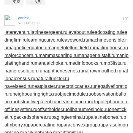
支持
反對
yorick
#
10
5-13 08:33:12
laterevent.ru
latrinesergeant.ru
layabout.ru
leadcoating.ru
lea
dingfirm.ru
learningcurve.ru
leaveword.ru
machinesensible.r
u
magneticequator.ru
magnetotelluricfield.ru
mailinghouse.ru
majorconcern.ru
mammasdarling.ru
managerialstaff.ru
manip
ulatinghand.ru
manualchoke.ru
medinfobooks.ru
mp3lists.ru
nameresolution.ru
naphtheneseries.ru
narrowmouthed.ru
nat
ionalcensus.ru
naturalfunctor.ru
navelseed.ru
neatplaster.ru
necroticcaries.ru
negativefibratio
n.ru
neighbouringrights.ru
objectmodule.ru
observationballo
on.ru
obstructivepatent.ru
oceanmining.ru
octupolephonon.ru
offlinesystem.ru
offsetholder.ru
olibanumresinoid.ru
onestick
et.ru
packedspheres.ru
pagingterminal.ru
palatinebones.ru
p
almberry.ru
papercoating.ru
paraconvexgroup.ru
parasolmon
oplane.ru
parkingbrake.ru
partfamily.ru