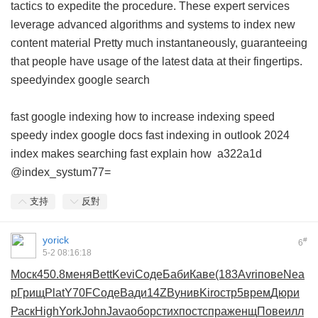
tactics to expedite the procedure. These expert services
leverage advanced algorithms and systems to index new
content material Pretty much instantaneously, guaranteeing
that people have usage of the latest data at their fingertips.
speedyindex google search
fast google indexing
how to increase indexing speed
speedy index google docs
fast indexing in outlook 2024
index makes searching fast explain how
a322a1d
@index_systum77=
支持
反對
yorick
#
6
5-2 08:16:18
Моск
450.8
меня
Bett
Kevi
Соде
Баби
Каве
(183
Avri
пове
Nea
p
Грищ
Plat
Y70F
Соде
Вади
14ZB
унив
Kiro
стр5
врем
Дюри
Раск
High
York
John
Java
обор
стих
пост
спра
женщ
Пове
илл