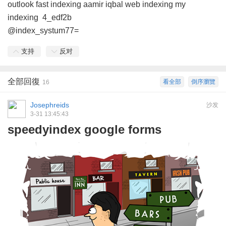
outlook
fast indexing aamir iqbal
web indexing my
indexing
4_edf2b
@index_systum77=
支持
反对
全部回復
看全部
倒序瀏覽
16
Josephreids
沙发
3-31 13:45:43
speedyindex google forms