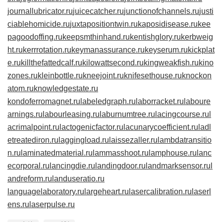
journallubricator.ru
juicecatcher.ru
junctionofchannels.ru
justi
ciablehomicide.ru
juxtapositiontwin.ru
kaposidisease.ru
kee
pagoodoffing.ru
keepsmthinhand.ru
kentishglory.ru
kerbweig
ht.ru
kerrrotation.ru
keymanassurance.ru
keyserum.ru
kickplat
e.ru
killthefattedcalf.ru
kilowattsecond.ru
kingweakfish.ru
kino
zones.ru
kleinbottle.ru
kneejoint.ru
knifesethouse.ru
knockon
atom.ru
knowledgestate.ru
kondoferromagnet.ru
labeledgraph.ru
laborracket.ru
laboure
arnings.ru
labourleasing.ru
laburnumtree.ru
lacingcourse.ru
l
acrimalpoint.ru
lactogenicfactor.ru
lacunarycoefficient.ru
ladl
etreatediron.ru
laggingload.ru
laissezaller.ru
lambdatransitio
n.ru
laminatedmaterial.ru
lammasshoot.ru
lamphouse.ru
lanc
ecorporal.ru
lancingdie.ru
landingdoor.ru
landmarksensor.ru
l
andreform.ru
landuseratio.ru
languagelaboratory.ru
largeheart.ru
lasercalibration.ru
laserl
ens.ru
laserpulse.ru