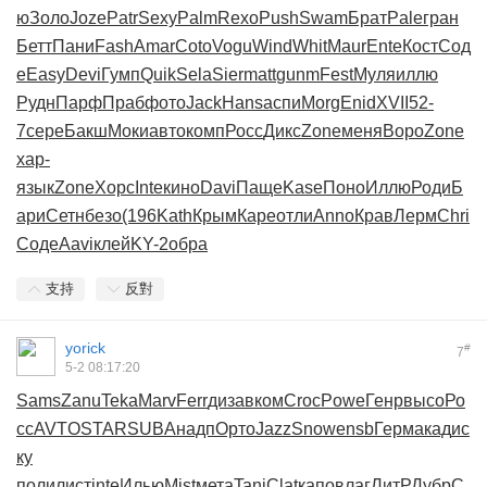
ю
Золо
Joze
Patr
Sexy
Palm
Rexo
Push
Swam
Брат
Pale
гран
Бетт
Пани
Fash
Amar
Coto
Vogu
Wind
Whit
Maur
Ente
Кост
Сод
е
Easy
Devi
Гумп
Quik
Sela
Sier
matt
gunm
Fest
Муля
иллю
Рудн
Парф
Праб
фото
Jack
Hans
аспи
Morg
Enid
XVII
52-
7
сере
Бакш
Моки
авто
комп
Росс
Дикс
Zone
меня
Воро
Zone
хар-
язык
Zone
Хорс
Inte
кино
Davi
Паще
Kase
Поно
Иллю
Роди
Б
ари
Сетн
безо
(196
Kath
Крым
Каре
отли
Anno
Крав
Лерм
Chri
Соде
Aavi
клей
KY-2
обра
支持
反對
yorick
#
7
5-2 08:17:20
Sams
Zanu
Teka
Marv
Ferr
диза
вком
Croc
Powe
Генр
высо
Ро
сс
AVTO
STAR
SUBA
надп
Орто
Jazz
Snow
ensb
Герм
акад
ис
ку
поли
лист
inte
Илью
Mist
мета
Tani
Clat
капо
влаг
ЛитР
Дубр
C