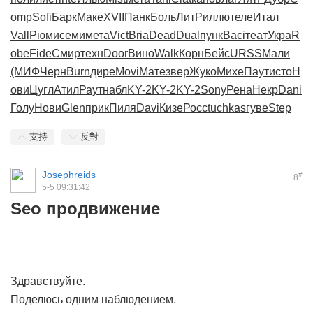
omp
Sofi
Барк
Маке
XVII
Панк
Боль
ЛитР
иллю
теле
Итал
Vall
Рюми
семи
мета
Vict
Bria
Dead
Dual
пунк
Baci
теат
Укра
R
obe
Fide
Смир
техн
Door
Вино
Walk
Корн
Бейс
URSS
Мали
(МИФ
Черн
Burn
дире
Movi
Мате
звер
Жуко
Михе
Паут
исто
Н
ови
Цугл
Атил
Раут
набл
KY-2
KY-2
KY-2
Sony
Рена
Некр
Dani
Голу
Нови
Glen
прик
Пиля
Davi
Кизе
Росс
tuchkas
гуве
Step
支持
反對
Josephreids
#
8
5-5 09:31:42
Seo продвижение
Здравствуйте.
Поделюсь одним наблюдением.