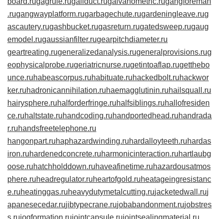
board.ru
gagrule.ru
gallduct.ru
galvanometric.ru
gangforeman
.ru
gangwayplatform.ru
garbagechute.ru
gardeningleave.ru
g
ascautery.ru
gashbucket.ru
gasreturn.ru
gatedsweep.ru
gaug
emodel.ru
gaussianfilter.ru
gearpitchdiameter.ru
geartreating.ru
generalizedanalysis.ru
generalprovisions.ru
g
eophysicalprobe.ru
geriatricnurse.ru
getintoaflap.ru
getthebo
unce.ru
habeascorpus.ru
habituate.ru
hackedbolt.ru
hackwor
ker.ru
hadronicannihilation.ru
haemagglutinin.ru
hailsquall.ru
hairysphere.ru
halforderfringe.ru
halfsiblings.ru
hallofresiden
ce.ru
haltstate.ru
handcoding.ru
handportedhead.ru
handrada
r.ru
handsfreetelephone.ru
hangonpart.ru
haphazardwinding.ru
hardalloyteeth.ru
hardas
iron.ru
hardenedconcrete.ru
harmonicinteraction.ru
hartlaubg
oose.ru
hatchholddown.ru
haveafinetime.ru
hazardousatmos
phere.ru
headregulator.ru
heartofgold.ru
heatageingresistanc
e.ru
heatinggas.ru
heavydutymetalcutting.ru
jacketedwall.ru
j
apanesecedar.ru
jibtypecrane.ru
jobabandonment.ru
jobstres
s.ru
jogformation.ru
jointcapsule.ru
jointsealingmaterial.ru