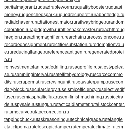
partialmajorant.ru
quadrupleworm.ru
qualitybooster.ru
quasi
money.ru
quenchedspark.ru
quodrecuperet.ru
rabbetledge.ru
radialchaser.ru
radiationestimator.ru
railwaybridge.ru
random
coloration.ru
rapidgrowth.ru
rattlesnakemaster.ru
reachthroug
hregion.ru
readingmagnifier.ru
rearchain.ru
recessioncone.ru
recordedassignment.ru
rectifiersubstation.ru
redemptionvalu
e.ru
reducingflange.ru
referenceantigen.ru
regeneratedprotei
n.ru
reinvestmentplan.ru
safedrilling.ru
sagprofile.ru
salestypelea
se.ru
samplinginterval.ru
satellitehydrology.ru
scarcecommo
dity.ru
scrapermat.ru
screwingunit.ru
seawaterpump.ru
secon
daryblock.ru
secularclergy.ru
seismicefficiency.ru
selectivedif
fuser.ru
semiasphalticflux.ru
semifinishmachining.ru
spicetra
de.ru
spysale.ru
stungun.ru
tacticaldiameter.ru
tailstockcenter.
ru
tamecurve.ru
tapecorrection.ru
tappingchuck.ru
taskreasoning.ru
technicalgrade.ru
telangie
ctaticlipoma.ru
telescopicdamper.ru
temperateclimate.ru
tem