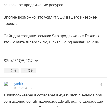
ссылочное продвижение ресурса
Вполне возможно, это усилит SEO вашего интернет-
проекта.
Сайт для создания ссылок
Seo продвижение
Бэклинк
это
Создать гиперссылку
Linksbuilding master
1d64863
S2okJZ1QEjFG7iee
支持
反對
yorick
#
9
5-13 08:32:10
audiobookkeeper.ru
cottagenet.ru
eyesvision.ru
eyesvisions.
com
factoringfee.ru
filmzones.ru
gadwall.ru
gaffertape.ru
gage