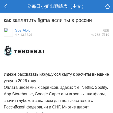
🎈每日小姐出勤總表（中文）
как заплатить figma если ты в россии
SberAlolo
楼主
4-4 13:32:21
758
19
Идеже расхватать кажущуюся карту к расчеты внешние
услуг в 2026 году
Оплата иноземных сервисов, эдаких т. е. Netflix, Spotify,
App Storehouse, Google Caper али игровых платформ,
значит глубокой заданием для пользователей с
Российской федерации и СНГ. Многие шарят