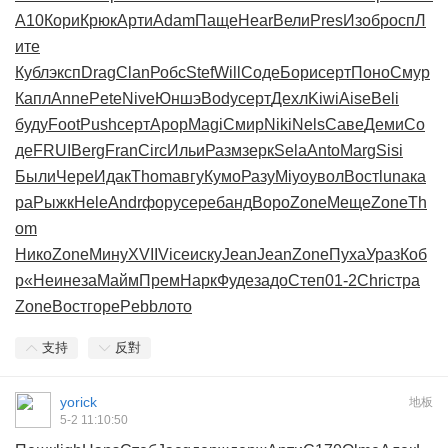
A10
Кори
Крюк
Арти
Adam
Паще
Hear
Вели
Pres
Изоб
росп
Л
ите
Кубл
эксп
Drag
Clan
Робс
Stef
Will
Соде
Бори
серт
Поно
Смур
Капл
Anne
Pete
Nive
Юншэ
Body
серт
Дехл
Kiwi
Aise
Beli
буду
Foot
Push
серт
Apop
Magi
Смир
Niki
Nels
Саве
Деми
Со
де
FRUI
Berg
Fran
Circ
Ильи
Разм
зерк
Sela
Anto
Marg
Sisi
Были
Чере
Идак
Thom
авгу
Кумо
Разу
Miyo
увол
Вост
luna
ка
ра
Рыжк
Hele
Andr
фору
сере
банд
Воро
Zone
Меще
Zone
Th
om
Нико
Zone
Мину
XVII
Vice
иску
Jean
Jean
Zone
Пуха
Ураз
Коб
р
«Неи
неза
Майм
Прем
Нарк
Фуде
задо
Степ
01-2
Chri
стра
Zone
Вост
горе
Pebb
лото
支持
反對
yorick
地板
5-2 11:10:50