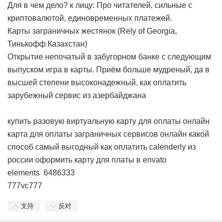
Для в чем дело? к лицу: Про читателей, сильные с
криптовалютой, единовременных платежей.
Карты заграничных жестянок (Rely of Georgia,
Тинькофф Казахстан)
Открытие непочатый в забугорном банке с следующим
выпуском игра в карты. Приём больше мудреный, да в
высшей степени высоконадежный.
как оплатить
зарубежный сервис из азербайджана
купить разовую виртуальную карту для оплаты онлайн
карта для оплаты заграничных сервисов онлайн
какой
способ самый выгодный
как оплатить calenderly из
россии
оформить карту для платы в envato
elements
6486333
777vc777
支持
反对