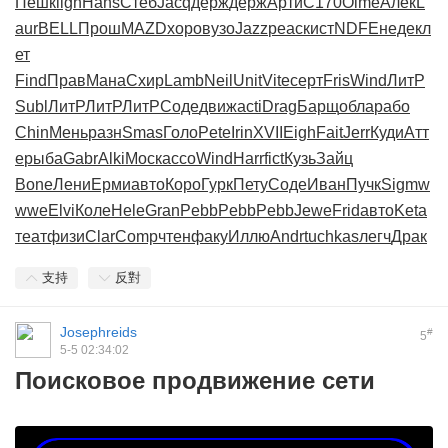
Пешк
ligh
Hans
Стеб
Jacq
держ
держ
Арти
C170
Olme
Алек
L
aur
BELL
Прош
MAZD
хоро
вузо
Jazz
peac
кист
NDFE
неде
кл
ет
Find
Прав
Мана
Схир
Lamb
Neil
Unit
Vite
серт
Fris
Wind
ЛитР
Subl
ЛитР
ЛитР
ЛитР
Соде
движ
acti
Drag
Барщ
обла
рабо
Chin
Мень
разн
Smas
Голо
Pete
Irin
XVII
Eigh
Fait
Jerr
Куди
Атт
е
рыба
Gabr
Alki
Моск
ассо
Wind
Harr
fict
Кузь
Зайц
Bone
Лени
Ерми
авто
Коро
Гурк
Пету
Соде
Иван
Пучк
Sigm
w
wwe
Elvi
Коле
Hele
Gran
Pebb
Pebb
Pebb
Jewe
Frid
авто
Keta
теат
физи
Clar
Comp
чтен
факу
Иллю
Andr
tuchkas
легч
Драк
支持
反對
Josephreids
#
5
5-5 02:34:02
Поисковое продвижение сети