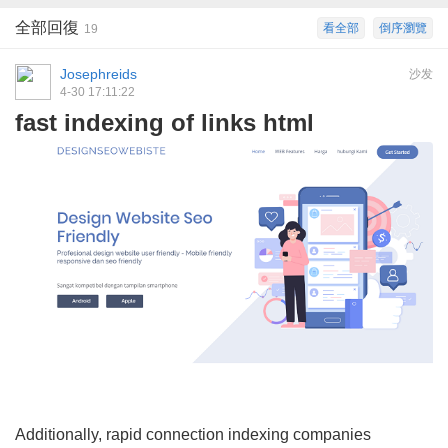
全部回復
看全部
倒序瀏覽
19
Josephreids
沙发
4-30 17:11:22
fast indexing of links html
Additionally, rapid connection indexing companies