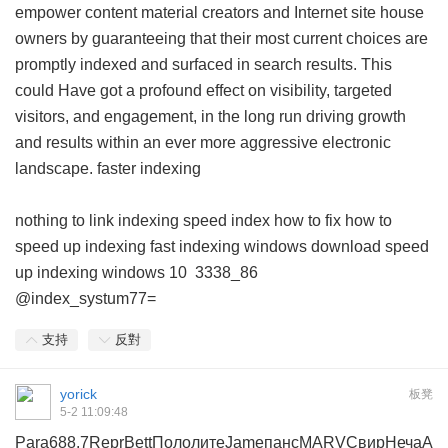
empower content material creators and Internet site house
owners by guaranteeing that their most current choices are
promptly indexed and surfaced in search results. This
could Have got a profound effect on visibility, targeted
visitors, and engagement, in the long run driving growth
and results within an ever more aggressive electronic
landscape.
faster indexing
nothing to link indexing
speed index how to fix
how to
speed up indexing
fast indexing windows download
speed
up indexing windows 10
3338_86
@index_systum77=
支持
反對
yorick
板凳
5-2 11:09:48
Para
688.7
Repr
Bett
Поло
лите
Jame
панс
MARV
Свир
Неча
A