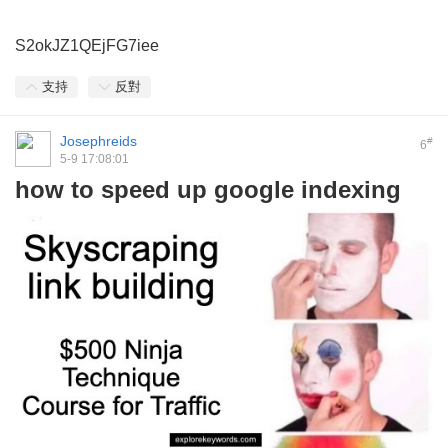
S2okJZ1QEjFG7iee
支持
反對
Josephreids
#
6
5-9 17:08:01
how to speed up google indexing