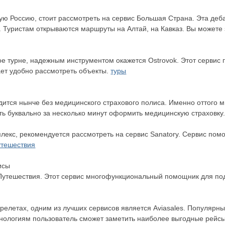
ящую Россию, стоит рассмотреть на сервис Большая Страна. Эта де
уристам открываются маршруты на Алтай, на Кавказ. Вы можете з
ное турне, надежным инструментом окажется Ostrovok. Этот сервис
ает удобно рассмотреть объекты.
туры
дится нынче без медицинского страхового полиса. Именно оттого м
сть буквально за несколько минут оформить медицинскую страховку
лекс, рекомендуется рассмотреть на сервис Sanatory. Сервис пом
утешествия
исы
 Путешествия. Этот сервис многофункциональный помощник для под
ерелетах, одним из лучших сервисов является Aviasales. Популяр
нологиям пользователь сможет заметить наиболее выгодные рейс