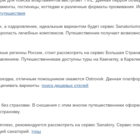
м для поиска апартаментов выступает TVIL. Данная перрон объе
аменты, гостиницы, коттеджи и различные форматы проживания. И
путешествия
х, а оздоровление, идеальным вариантом будет сервис Sanatorium
ропасть лечебных комплексов. Путешественник получает возможно
ные регионы России, стоит рассмотреть на сервис Большая Страна
лениям. Путешественникам доступны туры на Камчатку, в Карели
поездка, отличным помощником окажется Ostrovok. Данная платфор
ценивать варианты.
поиск дешевых отелей
 без страховки. В сношения с этим многие путешественники оформл
страховку.
мплекс, рекомендуется рассмотреть на сервис Sanatory. Сервис п
щий санаторий.
туры