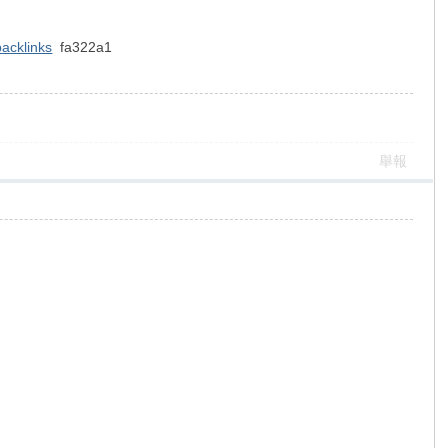
backlinks
fa322a1
舉報