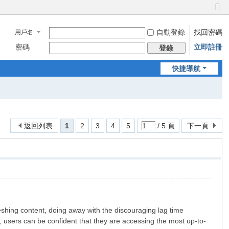
切
換
自動登錄
找回密碼
用戶名
到
窄
密碼
立即註冊
登錄
版
快捷導航
返回列表
1
2
3
4
5
/ 5 頁
下一頁
eshing content, doing away with the discouraging lag time
, users can be confident that they are accessing the most up-to-