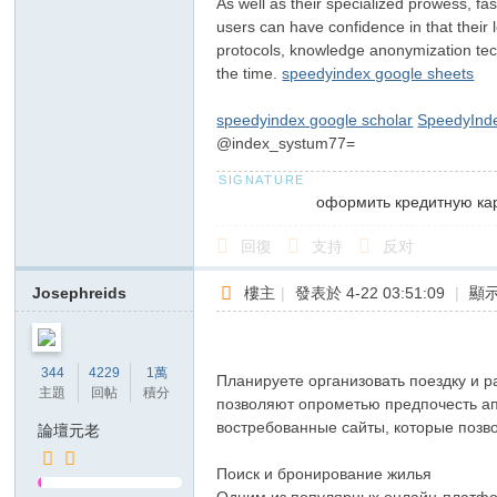
As well as their specialized prowess, fas
users can have confidence in that their 
リ
protocols, knowledge anonymization tech
the time.
speedyindex google sheets
speedyindex google scholar
SpeedyInd
@index_systum77=
оформить кредитную ка
回復
支持
反对
Josephreids
樓主
|
發表於 4-22 03:51:09
|
顯
344
4229
1萬
Планируете организовать поездку и 
主題
回帖
積分
позволяют опрометью предпочесть ап
востребованные сайты, которые позв
論壇元老
Поиск и бронирование жилья