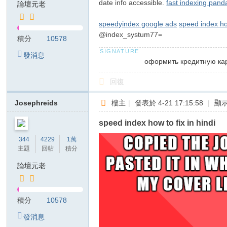
date info accessible.
fast indexing pand
論壇元老
T
speedyindex google ads
speed index how
G
@index_systum77=
積分
10578
検
發消息
索
оформить кредитную ка
：
回復
kj
68
Josephreids
樓主
|
發表於 4-21 17:15:58
|
顯
99
speed index how to fix in hindi
美
344
4229
1萬
紗
主題
回帖
積分
ジ
論壇元老
ャ
パ
積分
10578
ン
發消息
風