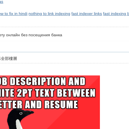
as
 to fix in hindi
nothing to link indexing
fast indexer links
fast indexing 
рту онлайн без посещения банка
示全部樓層