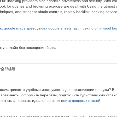
t url indexing providers also prioritize privateness and security. With e
look for queries and browsing exercise are dealt with Using the utmost c
niques, and stringent obtain controls, rapidly backlink indexing servi
ex google maps
speedyindex google sheets
fast indexing of linksoul
fas
рту онлайн без посещения банка
示全部樓層
рассматриваете удобные инструменты для организации поездки? В 
артаменты, оформить перелёты, подключить туристическую страхо
олят спланировать идеальное вояж
поиск дешевых отелей