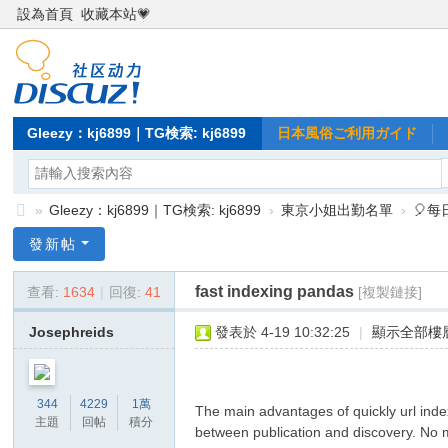
設為首頁
收藏本站💗
Gleezy：kj6899｜TG検索: kj6899
日本風俗ご利用ガイド
»
Gleezy：kj6899｜TG検索: kj6899
›
東京小姐出勤名單
›
🎈
Gl
發新帖
ee
fast indexing pandas
查看:
1634
|
回復:
41
[複製鏈接]
zy
：
Josephreids
發表於 4-19 10:32:25
|
顯示全部樓
kj
68
344
4229
1萬
The main advantages of quickly url inde
99
主題
回帖
積分
between publication and discovery. No ma
｜