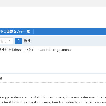
本日出勤女の子一覧
熱搜:
帖子
搜
每日小姐出勤總表（中文）
›
fast indexing pandas
索
層
xing providers are manifold. For customers, it means faster use of refr
tter if looking for breaking news, trending subjects, or niche passions