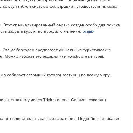
диняет огромную подборку объектов размещения. Гости
спользуя гибкой системе фильтрации путешественник может
s. Этот специализированный сервис создан особо для поиска
сть избрать курорт по профилю лечения.
отдых
. Эта дебаркадер предлагает уникальные туристические
ю. Можно избрать экспедиции или комфортные туры.
ма собирает огромный каталог гостиниц по всему миру.
яют страховку через Tripinsurance. Сервис позволяет
омогает сопоставлять разные санатории. Подробные описания