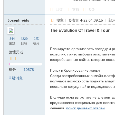
回復
支持
反对
Josephreids
樓主
|
發表於 4-22 04:39:15
|
顯
The Evolution Of Travel & Tour
344
4229
1萬
主題
回帖
積分
Планируете организовать поездку и 
論壇元老
позволяют живо выбрать апартаменты
востребованные сайты, которые позв
積分
10578
Поиск и бронирование жилья
Среди востребованных онлайн-платфо
發消息
получают возможность поджать апарт
несколько секунд найти подходящее 
В случае если вы хотите не элемент
предназначен специально для поиска
лечения.
поиск дешевых отелей