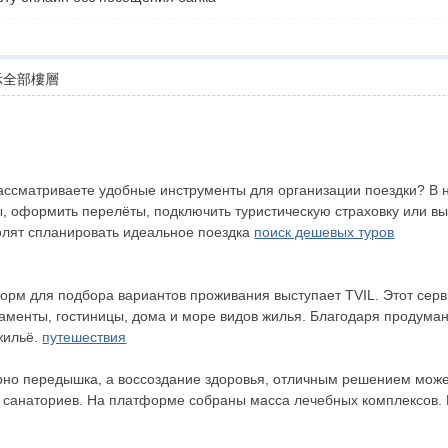
示全部樓層
рассматриваете удобные инструменты для организации поездки? В 
, оформить перелёты, подключить туристическую страховку или вы
олят спланировать идеальное поездка
поиск дешевых туров
рм для подбора вариантов проживания выступает TVIL. Этот серв
аменты, гостиницы, дома и море видов жилья. Благодаря продуман
жильё.
путешествия
арно передышка, а воссоздание здоровья, отличным решением може
 санаториев. На платформе собраны масса лечебных комплексов. 