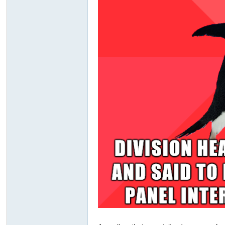
俗
店
T
ok
yo
高
級
ク
ラ
ブ
日
本
出
張
型
デ