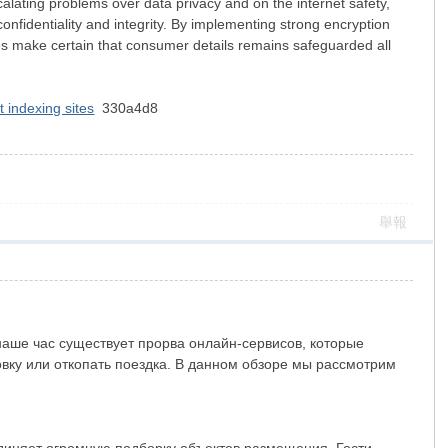
scalating problems over data privacy and on the internet safety,
onfidentiality and integrity. By implementing strong encryption
ces make certain that consumer details remains safeguarded all
t indexing sites
330a4d8
舉報
наше час существует прорва онлайн-сервисов, которые
вку или откопать поездка. В данном обзоре мы рассмотрим