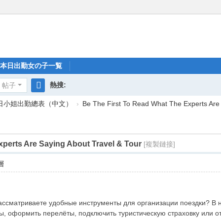
本日出勤女の子一覧
熱搜:
帖子
搜
每日小姐出勤總表（中文）
›
Be The First To Read What The Experts Are 
索
xperts Are Saying About Travel & Tour
[複製鏈接]
層
рассматриваете удобные инструменты для организации поездки? В 
ы, оформить перелёты, подключить туристическую страховку или о