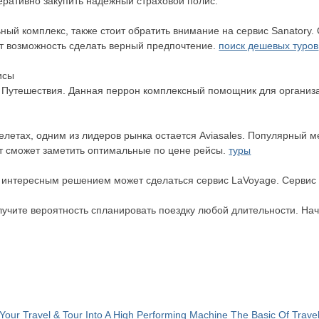
еративно закупить надежный страховой полис.
ный комплекс, также стоит обратить внимание на сервис Sanatory
т возможность сделать верный предпочтение.
поиск дешевых туров
исы
 Путешествия. Данная перрон комплексный помощник для организ
релетах, одним из лидеров рынка остается Aviasales. Популярный 
нт сможет заметить оптимальные по цене рейсы.
туры
, интересным решением может сделаться сервис LaVoyage. Сервис
олучите вероятность спланировать поездку любой длительности. Н
Your Travel & Tour Into A High Performing Machine
The Basic Of Trave