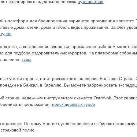
олят спланировать идеальное поездка
путешествия
йн-платформ для бронирования вариантов проживания является T
стевые дома, отели, дома и гибель видов проживания. За счёт уд
 туров
едышка, а воскрешение здоровья, прекрасным выбором может зад
во для подбора оздоровительных курортов. На платформе собраны
у лечения.
туры
ьные уголки страны, стоит рассмотреть на сервис Большая Страна
поездки на Байкал, в Карелию. Вы можете забронировать экспеди
очий стране, надежным инструментом окажется Ostrovok. Этот серв
о оценивать предложения.
поиск дешевых туров
з страховки. Поэтому многие путешественники выбирают страховку 
страховой полис.