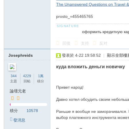
The Unanswered Questions on Travel &
prosto_=455465765
оформить кредитную ка
回復
支持
反对
Josephreids
發表於 4-22 19:58:52
|
顯示全部樓
куда вложить деньги новичку
344
4229
1萬
主題
回帖
積分
Привет народ!
論壇元老
Давно хотел обсудить своим небольши
積分
10578
Раньше я вообще не заморачивался. П
выбор платежного инструмента может 
發消息