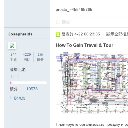
リ
prosto_=455465765
回復
Josephreids
發表於 4-22 06:23:35
|
顯示全部樓
How To Gain Travel & Tour
344
4229
1萬
主題
回帖
積分
論壇元老
積分
10578
發消息
Планируете организовать поездку и 