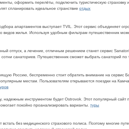
менты, оформить перелёты, подключить туристическую страховку 
олят спланировать идеальное странствие
отдых
одбора апартаментов выступает TVIL. Этот сервис объединяет огр
во видов жилья. Используя удобным фильтрам путешественник може
нный отпуск, а лечение, отличным решением станет сервис Sanato
ы сотни санаториев. Путешественник сможет выбрать санаторий по
стоящую Россию, беспременно стоит обратить внимание на сервис
опулярным местам. Пользователям открываются поездки на Камчат
уров
цу, надежным инструментом будет Ostrovok. Этот популярный сайт
помогает покойно проанализировать варианты.
туры
т встать без медицинского страхового полиса. Поэтому многие путе