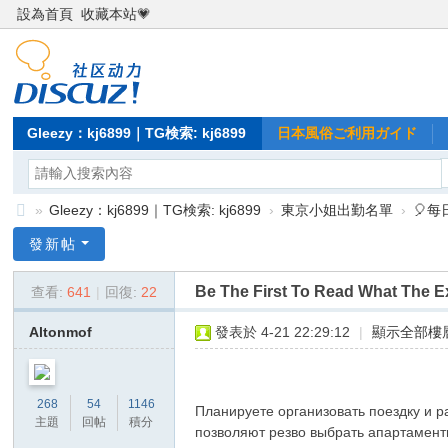
設為首頁
收藏本站💗
Gleezy：kj6899｜TG検索: kj6899
日本風俗ご利用ガイド
»
Gleezy：kj6899｜TG検索: kj6899
›
東京小姐出勤名單
›
🎈
Gl
發新帖
ee
Be The First To Read What The E
查看:
641
|
回復:
22
zy
：
Altonmof
發表於 4-21 22:29:12
|
顯示全部樓
kj
68
268
54
1146
Планируете организовать поездку и 
99
主題
回帖
積分
позволяют резво выбрать апартамент
｜