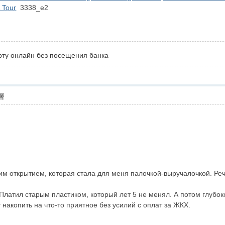
 Tour
3338_e2
рту онлайн без посещения банка
層
м открытием, которая стала для меня палочкой-выручалочкой. Реч
латил старым пластиком, который лет 5 не менял. А потом глубоко
накопить на что-то приятное без усилий с оплат за ЖКХ.