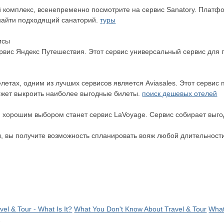
 комплекс, всенепременно посмотрите на сервис Sanatory. Платф
найти подходящий санаторий.
туры
исы
вис Яндекс Путешествия. Этот сервис универсальный сервис для п
летах, одним из лучших сервисов является Aviasales. Этот сервис
ожет выкроить наиболее выгодные билеты.
поиск дешевых отелей
, хорошим выбором станет сервис LaVoyage. Сервис собирает выго
ы, вы получите возможность спланировать вояж любой длительност
vel & Tour - What Is It?
What You Don't Know About Travel & Tour
What
2