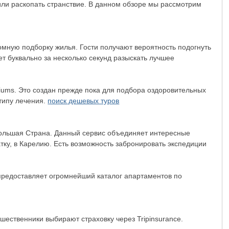
или раскопать странствие. В данном обзоре мы рассмотрим
омную подборку жилья. Гости получают вероятность подогнуть
т буквально за несколько секунд разыскать лучшее
riums. Это создан прежде пока для подбора оздоровительных
 типу лечения.
поиск дешевых туров
 Большая Страна. Данный сервис объединяет интересные
ку, в Карелию. Есть возможность забронировать экспедиции
 предоставляет огромнейший каталог апартаментов по
шественники выбирают страховку через Tripinsurance.