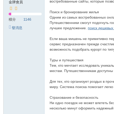
востребованные сайты, которые позв
金牌會員
T
Поиск и бронирование жилья
G
Одним из самых востребованных онла
積分
1146
検
Путешественники смогут подогнуть го
發消息
索
лучшее предложение.
поиск дешевых
：
Если ваша мишень не примитивно пер
kj
сервис предназначен прежде счастли
возможность подобрать курорт по тип
68
99
Туры и путешествия
美
Тем, кто мечтает исследовать уникал
местам. Путешественникам доступны 
紗
ジ
Для тех, кто организует роздых в пр
миру. Система поиска помогает легк
ャ
パ
Страхование и безопасность
ン
Ни одно поездок не может влететь бе
несколько минут оформить надежный 
風