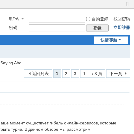
切
換
自動登錄
找回密碼
用戶名
到
窄
密碼
立即註冊
登錄
版
快捷導航
Saying Abo ...
返回列表
1
2
3
/ 3 頁
下一頁
наше момент существует гибель онлайн-сервисов, которые
трыть турне. В данном обзоре мы рассмотрим