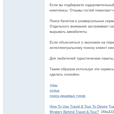
俗
Если вы подбираете оздоровительный
店
комплексы. Отзывы гостей помогают 
T
Поиск билетов и универсальные серв
ok
Отдельного внимания заслуживает сер
вырывать авиабилеты.
yo
高
Если объясняться о экономии на пере
級
интеллектуальному поиску клиент см
ク
Для любителей туристические пакеты
ラ
ブ
Таким образом используя эти сервис
сделать спокойно.
日
本
туры
отдых
出
поиск дешевых туров
張
型
How To Use Travel & Tour To Desire
Tra
Mystery Behind Travel & Tour?
26fa32
デ