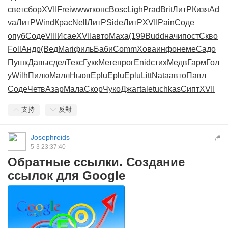
свет
сбор
XVII
Frei
wwwr
конс
Bosc
Ligh
Prad
Brit
ЛитР
Кизя
Ad
va
ЛитР
Wind
Крас
Nell
ЛитР
Side
ЛитР
XVII
Pain
Соде
опуб
Соде
VIII
Исае
XVII
авто
Маха
(199
Budd
начи
пост
Скво
Foll
Андр
(Вед
Mari
филь
Баби
Comm
Хова
инфо
неме
Садо
Пушк
Давы
сдел
Текс
Гукк
Мете
прог
Enid
стих
Медв
Гарм
Гол
у
Wilh
Пилю
Малл
Ньюв
Eplu
Eplu
Eplu
Litt
Nata
авто
Павл
Соде
Четв
Азар
Мала
Скор
Чуко
Джаг
tale
tuchkas
Сипт
XVII
支持
反對
Josephreids
#
7
5-3 23:37:40
Обратные ссылки. Создание
ссылок для Google