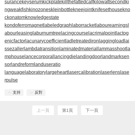
surance
keyserum
kickplate
killthefattedcalf
kilowattsecond
ki
ngweakfish
kinozones
kleinbottle
kneejoint
knifesethouse
kno
ckonatom
knowledgestate
kondoferromagnet
labeledgraph
laborracket
labourearnings
l
abourleasing
laburnumtree
lacingcourse
lacrimalpoint
lactog
enicfactor
lacunarycoefficient
ladletreatediron
laggingload
lai
ssezaller
lambdatransition
laminatedmaterial
lammasshoot
la
mphouse
lancecorporal
lancingdie
landingdoor
landmarksen
sor
landreform
landuseratio
languagelaboratory
largeheart
lasercalibration
laserlens
lase
rpulse
支持
反對
上一頁
第1頁
下一頁