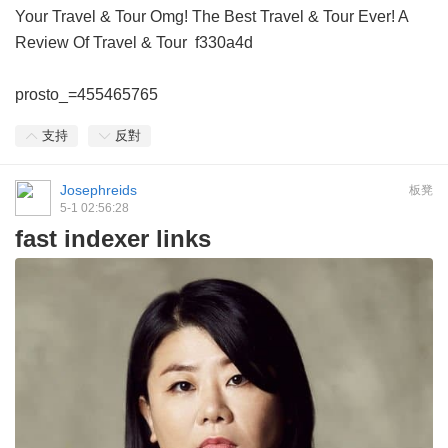
Your Travel & Tour
Omg! The Best Travel & Tour Ever!
A
Review Of Travel & Tour
f330a4d
prosto_=455465765
支持
反對
Josephreids
板凳
5-1 02:56:28
fast indexer links