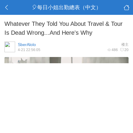
🎈每日小姐出勤總表（中文）
Whatever They Told You About Travel & Tour
Is Dead Wrong...And Here's Why
SberAlolo
楼主
4-21 22:56:05
486
20