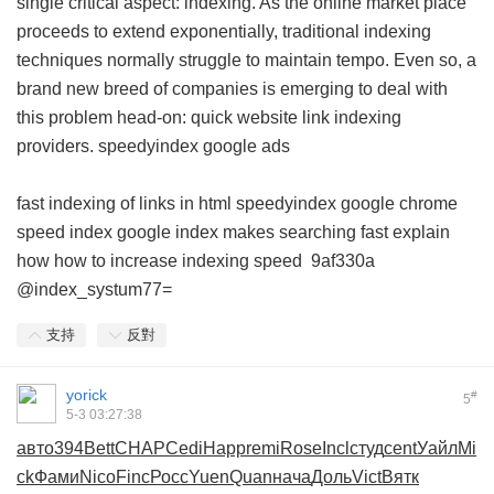
single critical aspect: indexing. As the online market place
proceeds to extend exponentially, traditional indexing
techniques normally struggle to maintain tempo. Even so, a
brand new breed of companies is emerging to deal with
this problem head-on: quick website link indexing
providers.
speedyindex google ads
fast indexing of links in html
speedyindex google chrome
speed index google
index makes searching fast explain
how
how to increase indexing speed
9af330a
@index_systum77=
支持
反對
yorick
#
5
5-3 03:27:38
авто
394
Bett
CHAP
Cedi
Happ
remi
Rose
Incl
студ
cent
Уайл
Mi
ck
Фами
Nico
Finc
Росс
Yuen
Quan
нача
Доль
Vict
Вятк