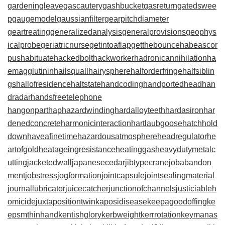
gardeningleave
gascautery
gashbucket
gasreturn
gatedswee
p
gaugemodel
gaussianfilter
gearpitchdiameter
geartreating
generalizedanalysis
generalprovisions
geophys
icalprobe
geriatricnurse
getintoaflap
getthebounce
habeascor
pus
habituate
hackedbolt
hackworker
hadronicannihilation
ha
emagglutinin
hailsquall
hairysphere
halforderfringe
halfsiblin
gs
hallofresidence
haltstate
handcoding
handportedhead
han
dradar
handsfreetelephone
hangonpart
haphazardwinding
hardalloyteeth
hardasiron
har
denedconcrete
harmonicinteraction
hartlaubgoose
hatchhold
down
haveafinetime
hazardousatmosphere
headregulator
he
artofgold
heatageingresistance
heatinggas
heavydutymetalc
utting
jacketedwall
japanesecedar
jibtypecrane
jobabandon
ment
jobstress
jogformation
jointcapsule
jointsealingmaterial
journallubricator
juicecatcher
junctionofchannels
justiciableh
omicide
juxtapositiontwin
kaposidisease
keepagoodoffing
ke
epsmthinhand
kentishglory
kerbweight
kerrrotation
keymanas