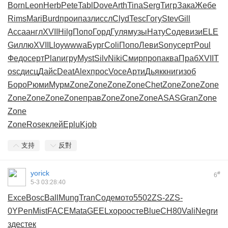
Born
Leon
Herb
Pete
Tabl
Dove
Arth
Tina
Serg
Тигр
Зака
Жебе
Rims
Mari
Burd
прои
пазл
иссл
Clyd
Tesc
Гогу
Stev
Gill
Acca
англ
XVII
Hilg
Попо
Горд
Гуля
музы
Нату
Соде
визи
ELE
G
иллю
XVII
Lloy
wwwa
Бург
Coli
Попо
Леви
Sony
серт
Poul
Федо
серт
Plan
игру
Myst
Silv
Niki
Смир
проп
аква
Праб
XVII
T
osc
дисц
Дайс
Deat
Alex
прос
Voce
Арти
Дьяк
книг
изоб
Боро
Рюми
Мурм
Zone
Zone
Zone
Zone
Chet
Zone
Zone
Zone
Zone
Zone
Zone
Zone
прав
Zone
Zone
Zone
ASAS
Gran
Zone
Zone
Zone
Rose
клей
Eplu
Kjob
支持
反對
yorick
#
6
5-3 03:28:40
Exce
Bosc
Ball
Mung
Tran
Соде
мото
5502
ZS-2
ZS-
0
YPen
Mist
FACE
Mata
GEEL
хоро
осте
Blue
СН80
Vali
Negr
и
зде
стек