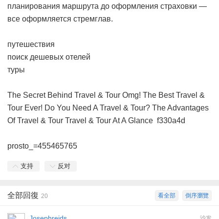
планирования маршрута до оформления страховки —
все оформляется стремглав.
путешествия
поиск дешевых отелей
туры
The Secret Behind Travel & Tour
Omg! The Best Travel &
Tour Ever!
Do You Need A Travel & Tour?
The Advantages
Of Travel & Tour
Travel & Tour At A Glance
f330a4d
prosto_=455465765
支持
反对
全部回復
看全部
倒序瀏覽
20
Josephreids
沙发