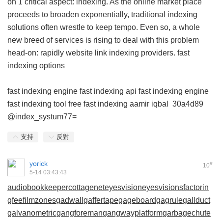
on 1 critical aspect: indexing. As the online market place
proceeds to broaden exponentially, traditional indexing
solutions often wrestle to keep tempo. Even so, a whole
new breed of services is rising to deal with this problem
head-on: rapidly website link indexing providers.
fast
indexing options
fast indexing engine
fast indexing api
fast indexing engine
fast indexing tool free
fast indexing aamir iqbal
30a4d89
@index_systum77=
支持
反對
yorick
#
10
5-14 03:43:43
audiobookkeeper
cottagenet
eyesvision
eyesvisions
factorin
gfee
filmzones
gadwall
gaffertape
gageboard
gagrule
gallduct
galvanometric
gangforeman
gangwayplatform
garbagechute