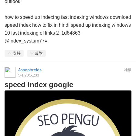
outlook
how to speed up indexing
fast indexing windows download
speed index how to fix in hindi
speed up indexing windows
10
fast indexing of links 2
1d64863
@index_systum77=
支持
反對
Josephreids
地板
5-1 20:51:33
speed index google